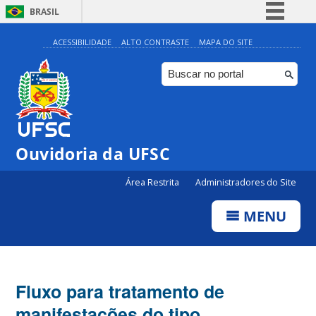
BRASIL
Simplifique!
ACESSIBILIDADE
ALTO CONTRASTE
MAPA DO SITE
Comunica BR
Participe
Acesso à informação
Legislação
Ouvidoria da UFSC
Canais
Área Restrita
Administradores do Site
MENU
Fluxo para tratamento de
manifestações do tipo