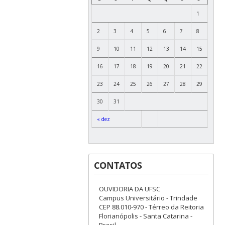
1
2
3
4
5
6
7
8
9
10
11
12
13
14
15
16
17
18
19
20
21
22
23
24
25
26
27
28
29
30
31
« dez
CONTATOS
OUVIDORIA DA UFSC
Campus Universitário - Trindade
CEP 88.010-970 - Térreo da Reitoria
Florianópolis - Santa Catarina -