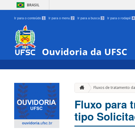
BRASIL
Ir para o conteúdo
1
Ir para o menu
2
Ir para a busca
3
Ir para o rodapé
4
Ouvidoria da UFSC
Fluxos de tratamento d
Fluxo para 
tipo Solicit