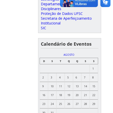
Departamento de Processos
Disciplinares
Proteção de Dados UFSC
Secretaria de Aperfeiçoamento
Institucional
SIC
Calendário de Eventos
AGOSTO
D
S
T
Q
Q
S
S
1
2
3
4
5
6
7
8
9
10
11
12
13
14
15
16
17
18
19
20
21
22
23
24
25
26
27
28
29
30
31