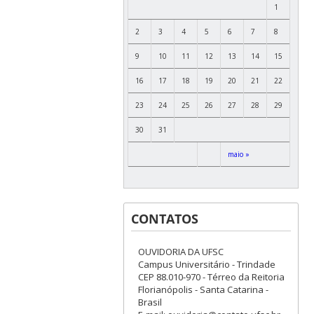
1
2
3
4
5
6
7
8
9
10
11
12
13
14
15
16
17
18
19
20
21
22
23
24
25
26
27
28
29
30
31
maio »
CONTATOS
OUVIDORIA DA UFSC
Campus Universitário - Trindade
CEP 88.010-970 - Térreo da Reitoria
Florianópolis - Santa Catarina -
Brasil