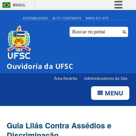
BRASIL
Simplifique!
ACESSIBILIDADE
ALTO CONTRASTE
MAPA DO SITE
Comunica BR
Participe
Acesso à informação
Legislação
Ouvidoria da UFSC
Canais
Área Restrita
Administradores do Site
MENU
Guia Lilás Contra Assédios e
Discriminação